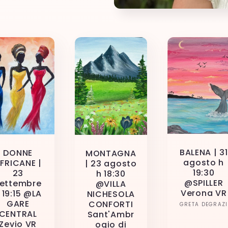
BALENA | 31
DONNE
MONTAGNA
agosto h
FRICANE |
| 23 agosto
19:30
23
h 18:30
@SPILLER
ettembre
@VILLA
Verona VR
 19:15 @LA
NICHESOLA
GARE
CONFORTI
Produ
GRETA DEGRAZI
CENTRAL
Sant'Ambr
Zevio VR
ogio di